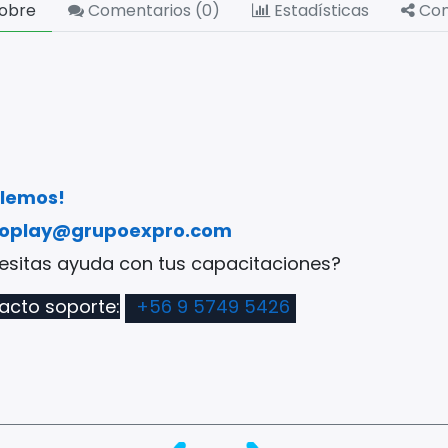
obre
Comentarios (
0
)
Estadísticas
Com
lemos!
roplay@grupoexpro.com
cesitas ayuda con tus capacitaciones?
acto soporte:
+56 9 5749 5426