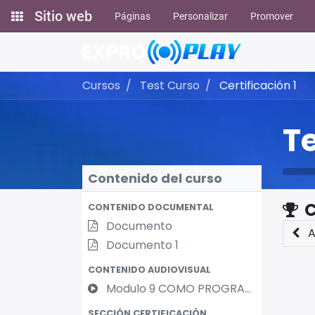
Sitio web
Páginas
Personalizar
Promover
Cursos
Test Curso
Certificación 1
T
Contenido del curso
C
CONTENIDO DOCUMENTAL
Documento
A
Documento 1
CONTENIDO AUDIOVISUAL
Modulo 9 COMO PROGRAMAR SU MENTE PARA EL EXITO
SECCIÓN CERTIFICACIÓN