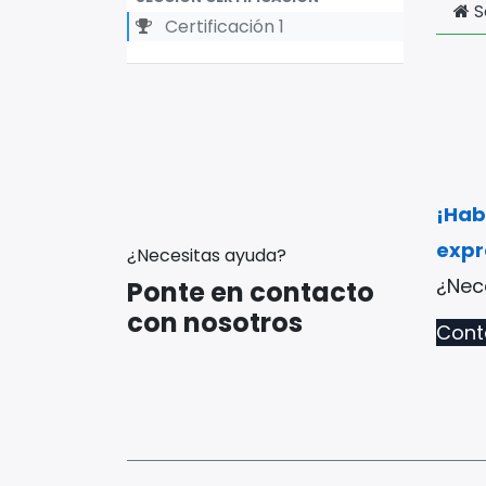
S
Certificación 1
¡Hab
exp
¿Necesitas ayuda?
​¿Ne
Ponte en contacto
con nosotros
Cont