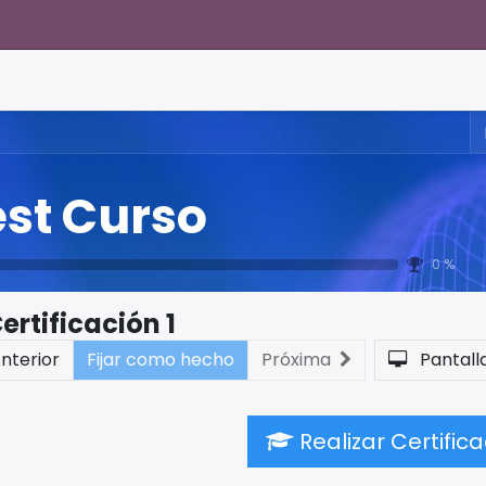
est Curso
0 %
ertificación 1
nterior
Fijar como hecho
Próxima
Pantall
Realizar Certific