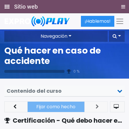
Sitio web
¡Hablemos!
Navegación
Qué hacer en caso de
accidente
0 %
Contenido del curso
Fijar como hecho
Certificación - Qué debo hacer en caso de accidente