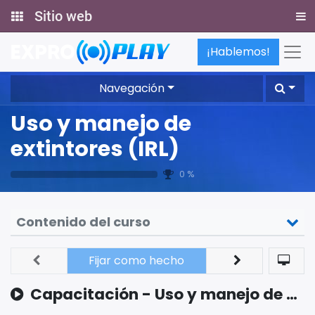
Sitio web
¡Hablemos!
Navegación
Uso y manejo de
extintores (IRL)
0 %
Contenido del curso
Fijar como hecho
Capacitación - Uso y manejo de extintores