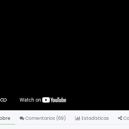
obre
Comentarios (
69
)
Estadísticas
Co