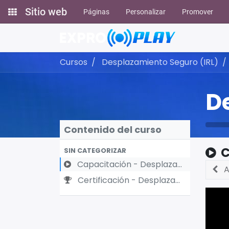
Sitio web
Páginas
Personalizar
Promover
Cursos
Desplazamiento Seguro (IRL)
D
Contenido del curso
C
SIN CATEGORIZAR
Capacitación - Desplazamiento seguro
A
Certificación - Desplazamiento seguro