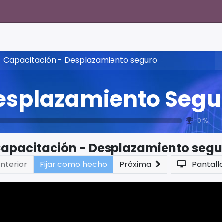
Capacitación - Desplazamiento seguro
esplazamiento Segur
0 %
apacitación - Desplazamiento segu
nterior
Fijar como hecho
Próxima
Pantall